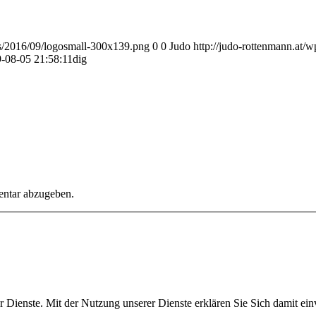
ds/2016/09/logosmall-300x139.png
0
0
Judo
http://judo-rottenmann.at/
-08-05 21:58:11
dig
ntar abzugeben.
rer Dienste. Mit der Nutzung unserer Dienste erklären Sie Sich damit e